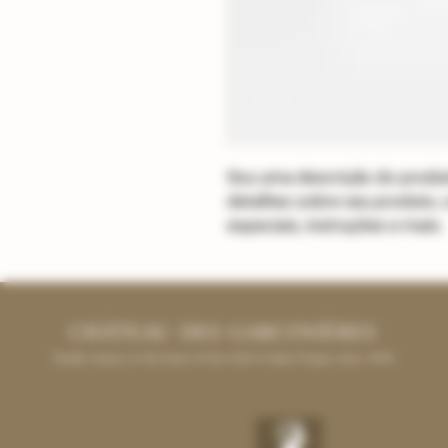
Sou uma descrição do produt
detalhes sobre seu produto,
especiais, instruções e mais.
CHÂTEAU DES
GARCINIÈRES
Family winery in the heart of the Gulf of Saint-Tropez since 1898