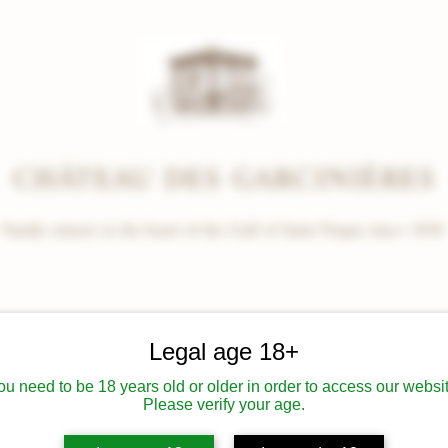
CHÂTEAU DES
GARCINIÈRES
Family winery in the heart of the Gulf of Saint-Tropez since 1898
s
ESTATE
OUR WINES
SHOP
WINE TOURISM
LOCAL SPECIALITI
Legal age 18+
ou need to be 18 years old or older in order to access our websit
Please verify your age.