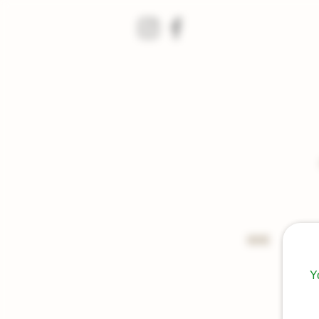
HOME
À propo
Y