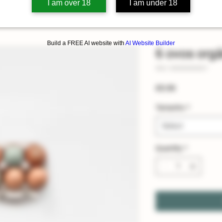
I am over 18
I am under 18
Build a FREE AI website with
AI Website Builder
6 ovos org
SKU: 00000000001
Price
€9.99
Tamanho
*
Select
Quantity
*