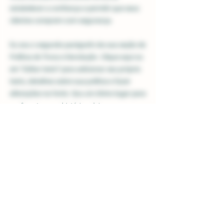
estabelecer a confiança e permitir que seus
clientes comprem com segurança.
Eu sou o segundo parágrafo da sua seção de
Política de Troca e Devolução. Clique aqui ou
em “Editar texto” para adicionar seu próprio
texto, detalhes sobre sua política e fazer
alterações na fonte. Sou um ótimo lugar para
você contar uma história e deixar seus
usuários saberem um pouco mais sobre
você.
CHÂTEAU DES
GARCINIÈRES
Family winery in the heart of the Gulf of Saint-Tropez since 1898
Contact us
Policy
Legal Notice
Château des Garcinières
1082 Route de La Foux
Privacy policy